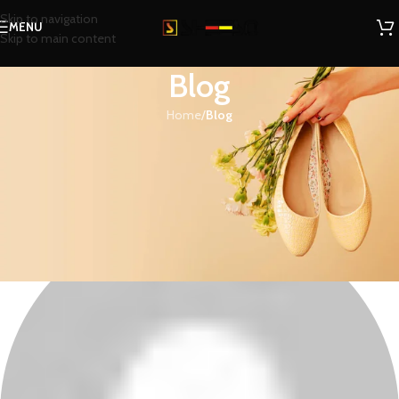
Skip to navigation
MENU
Skip to main content
Blog
Home
/
Blog
BLOG
Зеркало казино Vavada для
онлайн игр в 2026 году