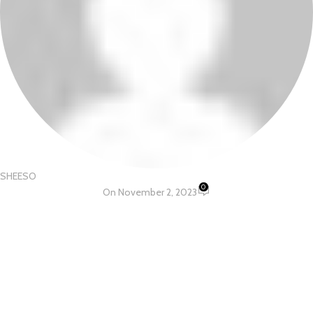
SHEESO
0
On November 2, 2023