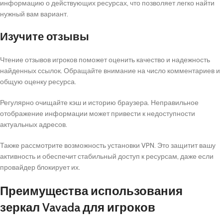
информацию о действующих ресурсах, что позволяет легко найти
нужный вам вариант.
Изучите отзывы
Чтение отзывов игроков поможет оценить качество и надежность
найденных ссылок. Обращайте внимание на число комментариев и
общую оценку ресурса.
Регулярно очищайте кэш и историю браузера. Неправильное
отображение информации может привести к недоступности
актуальных адресов.
Также рассмотрите возможность установки VPN. Это защитит вашу
активность и обеспечит стабильный доступ к ресурсам, даже если
провайдер блокирует их.
Преимущества использования
зеркал Vavada для игроков