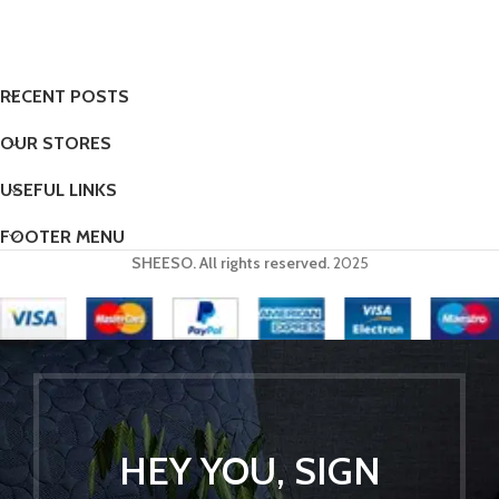
RECENT POSTS
OUR STORES
USEFUL LINKS
FOOTER MENU
SHEESO. All rights reserved.
2025
HEY YOU, SIGN