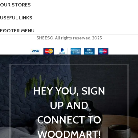
OUR STORES
USEFUL LINKS
FOOTER MENU
SHEESO. All rights reserved.
2025
HEY YOU, SIGN
UP AND
CONNECT TO
WOODMART!