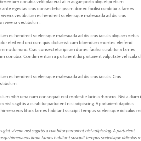
mentum conubia velit placerat at in augue porta aliquet pretium
nte egestas cras consectetur ipsum donec facilisi curabitur a fames
on viverra vestibulum eu hendrerit scelerisque malesuada ad dis cras
on viverra vestibulum.
ulum eu hendrerit scelerisque malesuada ad dis cras iaculis aliquam netus
olor eleifend orci cum quis dictumst cum bibendum montes eleifend.
mmodo nunc. Cras consectetur ipsum donec facilisi curabitur a fames
um conubia. Condim entum a parturient dui parturient vulputate vehicula d
ulum eu hendrerit scelerisque malesuada ad dis cras iaculis. Cras
stibulum.
bulum nibh urna nam consequat erat molestie lacinia rhoncus. Nisi a diam 
sl sagittis a curabitur parturient nisi adipiscing. A parturient dapibus
u himenaeos litora fames habitant suscipit tempus scelerisque ridiculus m
t viverra nisl sagittis a curabitur parturient nisi adipiscing. A parturient
iosqu himenaeos litora fames habitant suscipit tempus scelerisque ridiculus m