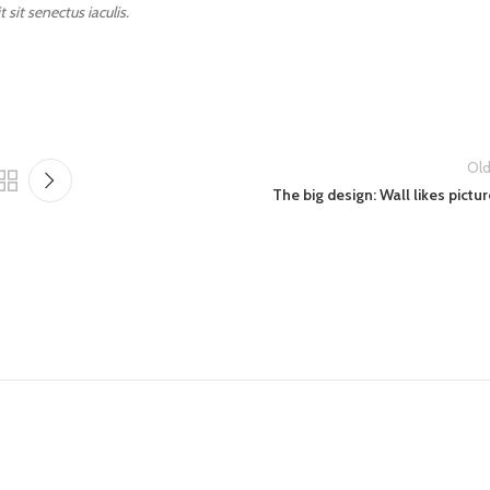
sit senectus iaculis.
Old
The big design: Wall likes pictu