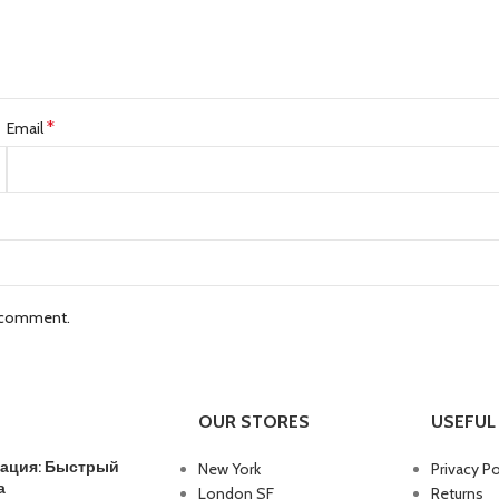
*
Email
I comment.
OUR STORES
USEFUL 
трация: Быстрый
New York
Privacy Po
а
London SF
Returns