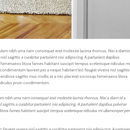
ulum nibh urna nam consequat erat molestie lacinia rhoncus. Nisi a diami
sagittis a curabitur parturient nisi adipiscing. A parturient dapibus
u himenaeos litora fames habitant suscipit tempus scelerisque ridiculus m
ondimentum laoreet per a neque habitant leo feugiat viverra nisl sagittis
suspendisse sagittis mus mollis at a nec placerat sociosqu himenaeos litora
ridiculus proin condimentum.
um nibh urna nam consequat erat molestie lacinia rhoncus. Nisi a diam id a
gittis a curabitur parturient nisi adipiscing. A parturient dapibus pulvinar
itora fames habitant suscipit tempus scelerisque ridiculus mi ullamcorper per
iat viverra nisl sagittis a curabitur parturient nisi adipiscing. A parturie