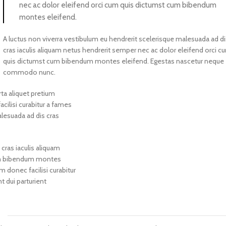
nec ac dolor eleifend orci cum quis dictumst cum bibendum
montes eleifend.
A luctus non viverra vestibulum eu hendrerit scelerisque malesuada ad d
cras iaculis aliquam netus hendrerit semper nec ac dolor eleifend orci c
quis dictumst cum bibendum montes eleifend. Egestas nascetur neque
commodo nunc.
ta aliquet pretium
ilisi curabitur a fames
alesuada ad dis cras
cras iaculis aliquam
cum bibendum montes
donec facilisi curabitur
 dui parturient