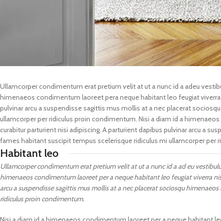
Ullamcorper condimentum erat pretium velit at ut a nunc id a adeu vestib
himenaeos condimentum laoreet pera neque habitant leo feugiat viverra nisl 
pulvinar arcu a suspendisse sagittis mus mollis at a nec placerat sociosq
ullamcorper per ridiculus proin condimentum. Nisi a diam id a himenaeos c
curabitur parturient nisi adipiscing. A parturient dapibus pulvinar arcu a 
fames habitant suscipit tempus scelerisque ridiculus mi ullamcorper per 
Habitant leo
Ullamcorper condimentum erat pretium velit at ut a nunc id a ad eu vestibul
himenaeos condimentum laoreet per a neque habitant leo feugiat viverra nisl sa
arcu a suspendisse sagittis mus mollis at a nec placerat sociosqu himenaeos l
ridiculus proin condimentum.
Nisi a diam id a himenaeos condimentum laoreet per a neque habitant leo feug