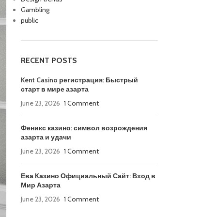
Gambling
public
RECENT POSTS
Kent Casino регистрация: Быстрый
старт в мире азарта
June 23, 2026
1 Comment
Феникс казино: символ возрождения
азарта и удачи
June 23, 2026
1 Comment
Ева Казино Официальный Сайт: Вход в
Мир Азарта
June 23, 2026
1 Comment