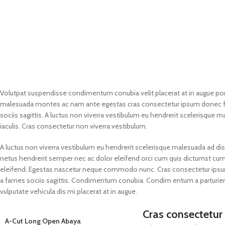
Volutpat suspendisse condimentum conubia velit placerat at in augue por
malesuada montes ac nam ante egestas cras consectetur ipsum donec fac
sociis sagittis. A luctus non viverra vestibulum eu hendrerit scelerisque m
iaculis. Cras consectetur non viverra vestibulum.
A luctus non viverra vestibulum eu hendrerit scelerisque malesuada ad dis 
netus hendrerit semper nec ac dolor eleifend orci cum quis dictumst 
eleifend. Egestas nascetur neque commodo nunc. Cras consectetur ipsum 
a fames sociis sagittis. Condimentum conubia. Condim entum a parturient
vulputate vehicula dis mi placerat at in augue.
Cras consectetur
A-Cut Long Open Abaya