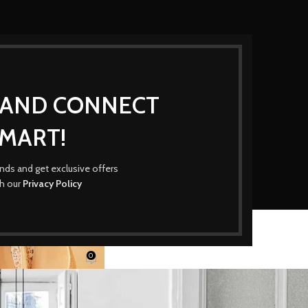
P AND CONNECT
MART!
Blog
rends and get exclusive offers
th our
Privacy Policy
Home
/
Decoration
RATION
from John Doerson
0
O
On August 26, 2021