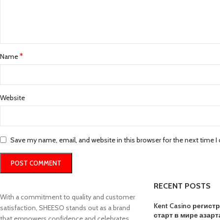
*
Name
Website
Save my name, email, and website in this browser for the next time 
RECENT POSTS
With a commitment to quality and customer
Kent Casino регис
satisfaction, SHEESO stands out as a brand
старт в мире азарт
that empowers confidence and celebrates