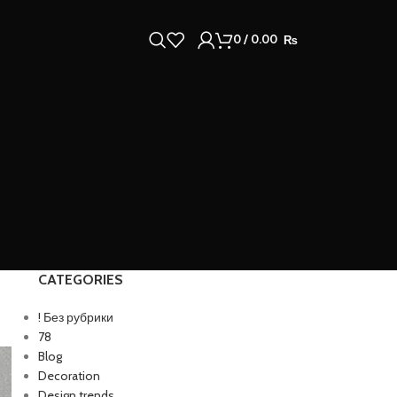
0
/
0.00
₨
CATEGORIES
! Без рубрики
78
Blog
Decoration
Design trends