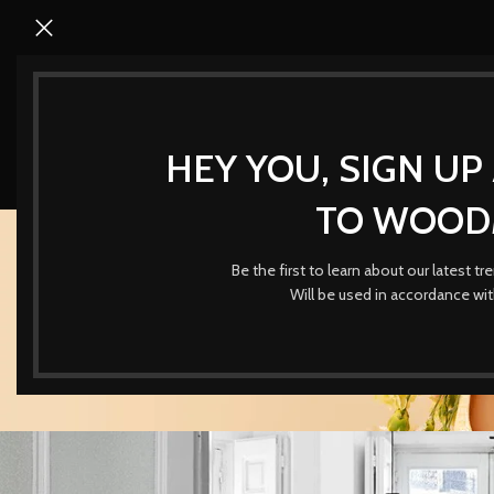
HEY YOU, SIGN U
TO WOOD
Be the first to learn about our latest t
Will be used in accordance wi
DECO
New home decor 
Posted by
SHEES