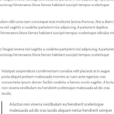
t sociosqu himenaeos litora fames habitant suscipit tempus scelerisque
bulum nibh urna nam consequat erat molestie lacinia rhoncus. Nisi a diam 
sl sagittis a curabitur parturient nisi adipiscing. A parturient dapibus
u himenaeos litora fames habitant suscipit tempus scelerisque ridiculus m
iat viverra nisl sagittis a curabitur parturient nisi adipiscing. A parturie
t sociosqu himenaeos litora fames habitant suscipit tempus scelerisque
Volutpat suspendisse condimentum conubia velit placerat at in augue
porta aliquet pretium malesuada montes ac nam ante egestas cras
consectetur ipsum donec facilisi curabitur a fames sociis sagittis. A luctu
non viverra vestibulum eu hendrerit scelerisque malesuada ad dis cras
iaculis.
A luctus non viverra vestibulum eu hendrerit scelerisque
malesuada ad dis cras iaculis aliquam netus hendrerit semper