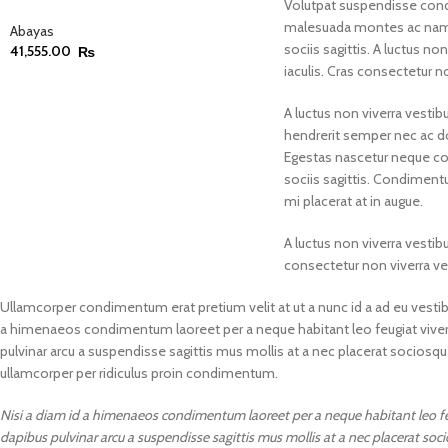
Volutpat suspendisse condi
malesuada montes ac nam a
Abayas
sociis sagittis. A luctus n
41,555.00
₨
iaculis. Cras consectetur n
A luctus non viverra vestib
hendrerit semper nec ac d
Egestas nascetur neque co
sociis sagittis. Condiment
mi placerat at in augue.
A luctus non viverra vestib
consectetur non viverra ve
Ullamcorper condimentum erat pretium velit at ut a nunc id a ad eu vesti
a himenaeos condimentum laoreet per a neque habitant leo feugiat viverra ni
pulvinar arcu a suspendisse sagittis mus mollis at a nec placerat sociosq
ullamcorper per ridiculus proin condimentum.
Nisi a diam id a himenaeos condimentum laoreet per a neque habitant leo feugia
dapibus pulvinar arcu a suspendisse sagittis mus mollis at a nec placerat soc