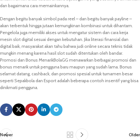
dan bagaimana cara memainkannya.
Dengan begitu banyak simbol pada reel – dan begitu banyak payline –
akan terbentuk hingga jutaan kemungkinan kombinasi untuk dihantam.
Pengelola juga memiliki akses untuk mengatur sistem dan cara kerja
mesin slot digital sesuai dengan kebutuhan. Jika literasi finansial dan
digital baik, masyarakat akan tahu bahwa judi online secara teknis tidak
mungkin menang karena hasil slot sudah ditentukan oleh bandar.
Promosi dan Bonus MenarikBolaGG menawarkan berbagai promosi dan
bonus menarik untuk pengguna baru maupun yang sudah lama. Bonus
selamat datang, cashback, dan promosi spesial untuk turnamen besar
seperti Sepakbola dan Esport adalah beberapa contoh insentif yang bisa
dinikmati pengguna.
Newer
Older