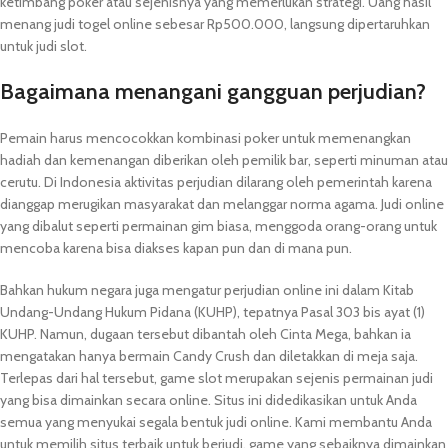
ketimbang poker atau sejenisnya yang memerlukan strategi. Uang hasil
menang judi togel online sebesar Rp500.000, langsung dipertaruhkan
untuk judi slot.
Bagaimana menangani gangguan perjudian?
Pemain harus mencocokkan kombinasi poker untuk memenangkan
hadiah dan kemenangan diberikan oleh pemilik bar, seperti minuman atau
cerutu. Di Indonesia aktivitas perjudian dilarang oleh pemerintah karena
dianggap merugikan masyarakat dan melanggar norma agama. Judi online
yang dibalut seperti permainan gim biasa, menggoda orang-orang untuk
mencoba karena bisa diakses kapan pun dan di mana pun.
Bahkan hukum negara juga mengatur perjudian online ini dalam Kitab
Undang-Undang Hukum Pidana (KUHP), tepatnya Pasal 303 bis ayat (1)
KUHP. Namun, dugaan tersebut dibantah oleh Cinta Mega, bahkan ia
mengatakan hanya bermain Candy Crush dan diletakkan di meja saja.
Terlepas dari hal tersebut, game slot merupakan sejenis permainan judi
yang bisa dimainkan secara online. Situs ini didedikasikan untuk Anda
semua yang menyukai segala bentuk judi online. Kami membantu Anda
untuk memilih situs terbaik untuk berjudi, game yang sebaiknya dimainkan