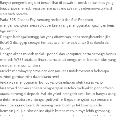
Banyak pengembang slot besar (lihat di bawah ini untuk daftar situs yang
bagus) juga memiliki versi permainan uang asli yang sebenarnya gratis di
situs web mereka.
Pada 1895, Charles Fey, seorang mekanik dari San Francisco,
mengembangkan mesin slot pertama yang menggunakan gulungan berisi
tiga simbol.
Dengan berbagai keunggulan yang ditawarkan, tidak mengherankan jika
BolaGG dianggap sebagai tempat taruhan terbaik untuk Sepakbola dan
Esport.
Dengan akses mudah melalui ponsel dan komputer, serta berbagai bonus
menarik, WE88 adalah pilihan utama untuk pengalaman bermain slot yang
seru dan menguntungkan.
Mereka membayar permainan dengan uang untuk memutar beberapa
simbol gambar mirik dalam kartu remi.
Anda bisa menggunakan bonus yang disediakan oleh kasino yang
biasanya diberikan sebagai penghargaan setelah melakukan pendaftaran
ataupun mengisi deposit. Hal lain yakni, orang tak perlu keluar banyak uang
untuk mencoba peruntungan judi online. Bagus mengaku rasa penasaran
dan ingin
casino
kembali menang membuatnya tak bisa lepas dari
bermain judi. Judi slot online dipilih karena menurutnya lebih gampang