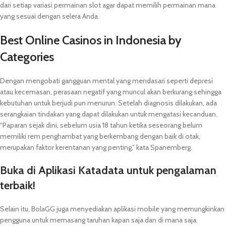
dari setiap variasi permainan slot agar dapat memilih permainan mana
yang sesuai dengan selera Anda.
Best Online Casinos in Indonesia by
Categories
Dengan mengobati gangguan mental yang mendasari seperti depresi
atau kecemasan, perasaan negatif yang muncul akan berkurang sehingga
kebutuhan untuk berjudi pun menurun. Setelah diagnosis dilakukan, ada
serangkaian tindakan yang dapat dilakukan untuk mengatasi kecanduan.
“Paparan sejak dini, sebelum usia 18 tahun ketika seseorang belum
memiliki rem penghambat yang berkembang dengan baik di otak,
merupakan faktor kerentanan yang penting,” kata Spanemberg.
Buka di Aplikasi Katadata untuk pengalaman
terbaik!
Selain itu, BolaGG juga menyediakan aplikasi mobile yang memungkinkan
pengguna untuk memasang taruhan kapan saja dan di mana saja.