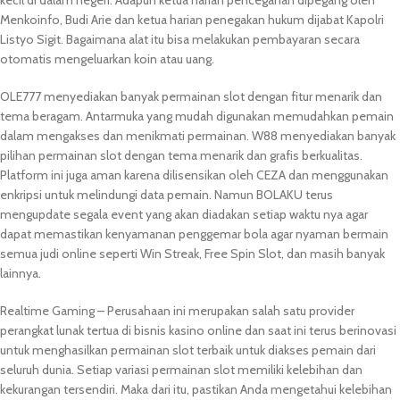
kecil di dalam negeri. Adapun ketua harian pencegahan dipegang oleh
Menkoinfo, Budi Arie dan ketua harian penegakan hukum dijabat Kapolri
Listyo Sigit. Bagaimana alat itu bisa melakukan pembayaran secara
otomatis mengeluarkan koin atau uang.
OLE777 menyediakan banyak permainan slot dengan fitur menarik dan
tema beragam. Antarmuka yang mudah digunakan memudahkan pemain
dalam mengakses dan menikmati permainan. W88 menyediakan banyak
pilihan permainan slot dengan tema menarik dan grafis berkualitas.
Platform ini juga aman karena dilisensikan oleh CEZA dan menggunakan
enkripsi untuk melindungi data pemain. Namun BOLAKU terus
mengupdate segala event yang akan diadakan setiap waktu nya agar
dapat memastikan kenyamanan penggemar bola agar nyaman bermain
semua judi online seperti Win Streak, Free Spin Slot, dan masih banyak
lainnya.
Realtime Gaming – Perusahaan ini merupakan salah satu provider
perangkat lunak tertua di bisnis kasino online dan saat ini terus berinovasi
untuk menghasilkan permainan slot terbaik untuk diakses pemain dari
seluruh dunia. Setiap variasi permainan slot memiliki kelebihan dan
kekurangan tersendiri. Maka dari itu, pastikan Anda mengetahui kelebihan