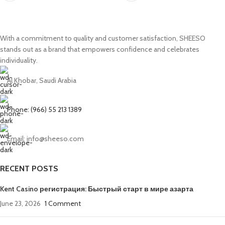
With a commitment to quality and customer satisfaction, SHEESO
stands out as a brand that empowers confidence and celebrates
individuality.
Al Khobar, Saudi Arabia
Phone: (966) 55 213 1389
Email: info@sheeso.com
RECENT POSTS
Kent Casino регистрация: Быстрый старт в мире азарта
June 23, 2026
1 Comment