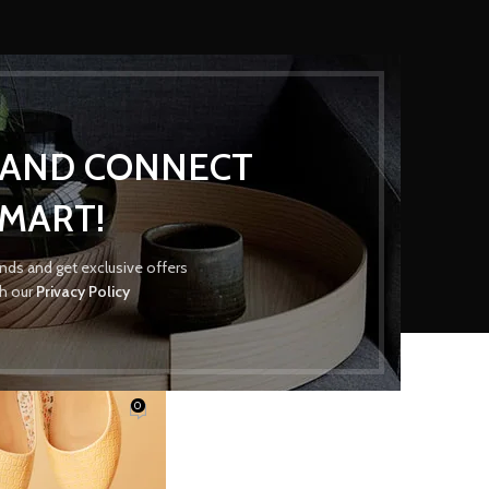
P AND CONNECT
MART!
Blog
rends and get exclusive offers
th our
Privacy Policy
Home
/
Blog
LOG
เดิมพันออนไลน์ในวันนี้
0
SO
On June 23, 2026