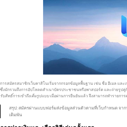
การสมัครสมาชิกเว็บคาสิโนเริ่มจากกรอกข้อมูลพื้นฐาน เช่น ชื่อ อีเมล แ
ซึ่งมักรวมถึงการอัปโหลดสำเนาบัตรประชาชนหรือพาสปอร์ต และถ่ายรูปคู่กั
รับสิทธิ์การเข้าถึงเต็มรูปแบบ
เมื่อผ่านการยืนยันแล้ว จึงสามารถทำรายการฝา
สรุป: สมัครผ่านแบบฟอร์มส่งข้อมูลส่วนตัวตามที่เว็บกำหนด จา
เดิมพัน