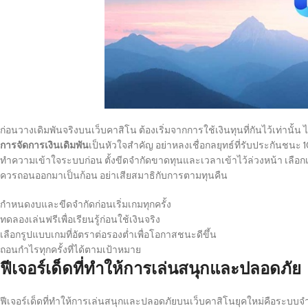
ก่อนวางเดิมพันจริงบนเว็บคาสิโน ต้องเริ่มจากการใช้เงินทุนที่กันไว้เท่านั้น
การจัดการเงินเดิมพัน
เป็นหัวใจสำคัญ อย่าหลงเชื่อกลยุทธ์ที่รับประกันชน
ทำความเข้าใจระบบก่อน ตั้งขีดจำกัดขาดทุนและเวลาเข้าไว้ล่วงหน้า เลือกเกม
ควรถอนออกมาเป็นก้อน อย่าเสียสมาธิกับการตามทุนคืน
กำหนดงบและขีดจำกัดก่อนเริ่มเกมทุกครั้ง
ทดลองเล่นฟรีเพื่อเรียนรู้ก่อนใช้เงินจริง
เลือกรูปแบบเกมที่อัตราต่อรองต่ำเพื่อโอกาสชนะดีขึ้น
ถอนกำไรทุกครั้งที่ได้ตามเป้าหมาย
ฟีเจอร์เด็ดที่ทำให้การเล่นสนุกและปลอดภัย
ฟีเจอร์เด็ดที่ทำให้การเล่นสนุกและปลอดภัยบนเว็บคาสิโนยุคใหม่คือระบบจำกั