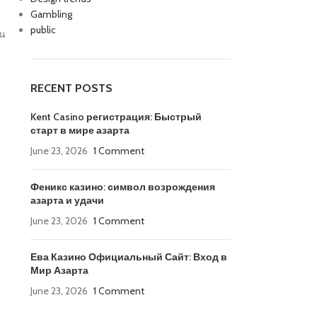
Gambling
public
าน
RECENT POSTS
Kent Casino регистрация: Быстрый
старт в мире азарта
June 23, 2026
1 Comment
Феникс казино: символ возрождения
азарта и удачи
June 23, 2026
1 Comment
Ева Казино Официальный Сайт: Вход в
Мир Азарта
June 23, 2026
1 Comment