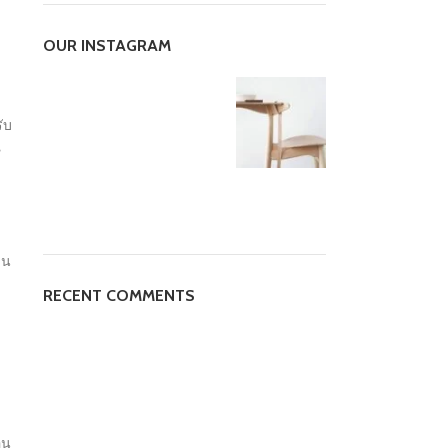
OUR INSTAGRAM
ับ
ณ
่น
RECENT COMMENTS
อน