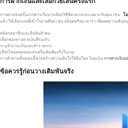
การฝากเงินและเลือกวิธีเล่นครั้งแรก
การฝากเงินครั้งแรกควรเริ่มจากเลือกวิธีที่สะดวกและเหมาะกับคุณ เช่น
โอ
แล้ว ให้เลือกเกมที่เข้าใจง่ายที่สุด เช่น สล็อตหรือบาคาร่า เพื่อลดความสับ
สมัครสมาชิกและยืนยันตัวตน
เลือกช่องทางฝากเงินที่รองรับ
ระบุจำนวนเงินและทำรายการ
เลือกโหมดทดลองเล่นหรือเดิมพันจริงในเกม
การทำตามขั้นตอนนี้ช่วยสร้างความมั่นใจให้มือใหม่ โดยเน้น
การฝากเงินอย
ข้อควรรู้ก่อนวางเดิมพันจริง