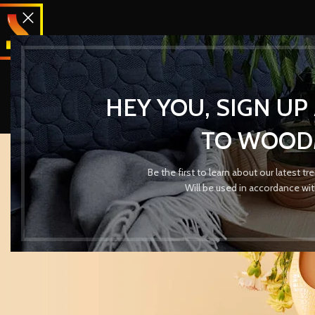
HEY YOU, SIGN U
TO WOOD
Be the first to learn about our latest t
Will be used in accordance wi
B
ทำความรู้จักกับแหล่ง
Posted by
SHEE
เว็บคาสิโนออนไลน์อันดับหนึ่ง ปลอดภัย มั่นคง จ่ายจริง