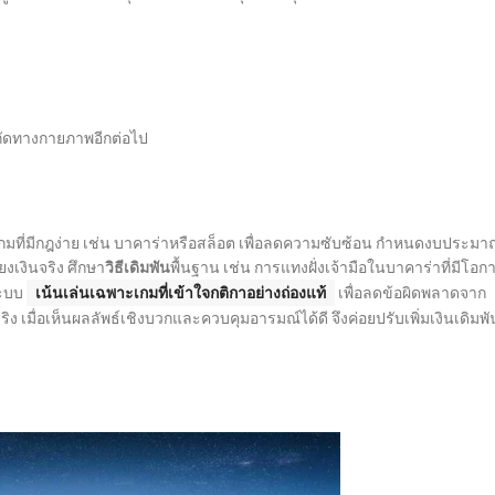
กัดทางกายภาพอีกต่อไป
อกเกมที่มีกฎง่าย เช่น บาคาร่าหรือสล็อต เพื่อลดความซับซ้อน กำหนดงบประม
ยงเงินจริง ศึกษา
วิธีเดิมพัน
พื้นฐาน เช่น การแทงฝั่งเจ้ามือในบาคาร่าที่มีโอก
ระบบ
เน้นเล่นเฉพาะเกมที่เข้าใจกติกาอย่างถ่องแท้
เพื่อลดข้อผิดพลาดจาก
 เมื่อเห็นผลลัพธ์เชิงบวกและควบคุมอารมณ์ได้ดี จึงค่อยปรับเพิ่มเงินเดิมพั